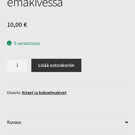
emäkivessä
10,00
€
5 varastossa
Turmaliini
Lisää ostoskoriin
vihreä
kide
emäkivessä
määrä
Osasto:
Kiteet ja kokoelmakivet
Kuvaus