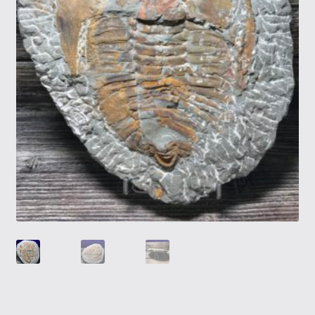
Tietosuojaseloste
Tuotteet
Yritysinfo