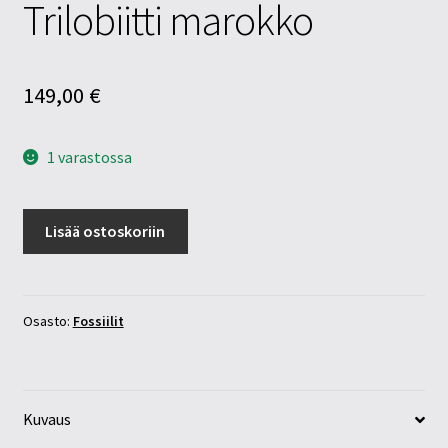
Trilobiitti marokko
149,00
€
1 varastossa
Trilobiitti
Lisää ostoskoriin
marokko
määrä
Osasto:
Fossiilit
Kuvaus