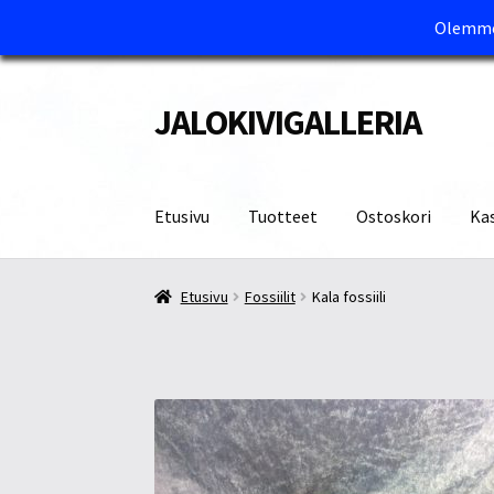
Olemme 
JALOKIVIGALLERIA
Siirry
Siirry
navigointiin
sisältöön
Etusivu
Tuotteet
Ostoskori
Ka
Etusivu
Kassa
Maksutavat ja Tärkeää tietää
M
Etusivu
Fossiilit
Kala fossiili