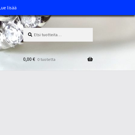
Lue lisää
Etsi:
Haku
0,00
€
0 tuotetta