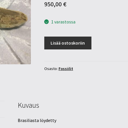
950,00
€
1 varastossa
Kala
Lisää ostoskoriin
fossiili
määrä
Osasto:
Fossiilit
Kuvaus
Brasiliasta löydetty