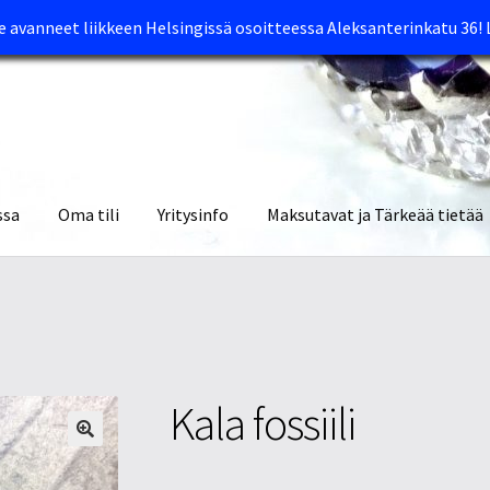
avanneet liikkeen Helsingissä osoitteessa Aleksanterinkatu 36!
ssa
Oma tili
Yritysinfo
Maksutavat ja Tärkeää tietää
yymälät
Oma tili
Ostoskori
Tietosuojaseloste
Tuotteet
Yritysinfo
Kala fossiili