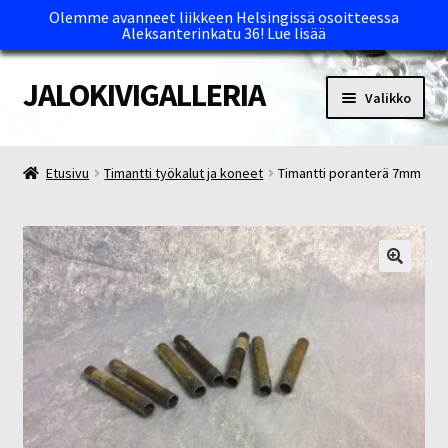
Olemme avanneet liikkeen Helsingissä osoitteessa
Aleksanterinkatu 36!
Lue lisää
JALOKIVIGALLERIA
Siirry
Siirry
Valikko
navigointiin
sisältöön
Etusivu
Etusivu
Timantti työkalut ja koneet
Timantti poranterä 7mm
Kassa
Maksutavat ja Tärkeää tietää
Myymälät
Oma tili
Ostoskori