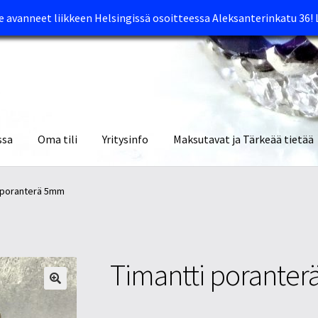
avanneet liikkeen Helsingissä osoitteessa Aleksanterinkatu 36!
ssa
Oma tili
Yritysinfo
Maksutavat ja Tärkeää tietää
yymälät
Oma tili
Ostoskori
Tietosuojaseloste
Tuotteet
Yritysinfo
 poranterä 5mm
Timantti porante