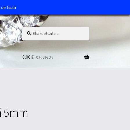
Lue lisää
Etsi:
Haku
0,00
€
0 tuotetta
rä 5mm