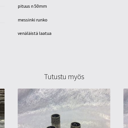
pituus n 50mm
messinki runko
venäläistä laatua
Tutustu myös