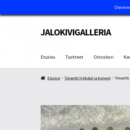
Olemme 
JALOKIVIGALLERIA
Siirry
Siirry
navigointiin
sisältöön
Etusivu
Tuotteet
Ostoskori
Ka
Etusivu
Kassa
Maksutavat ja Tärkeää tietää
M
Etusivu
Timantti työkalut ja koneet
Timantti