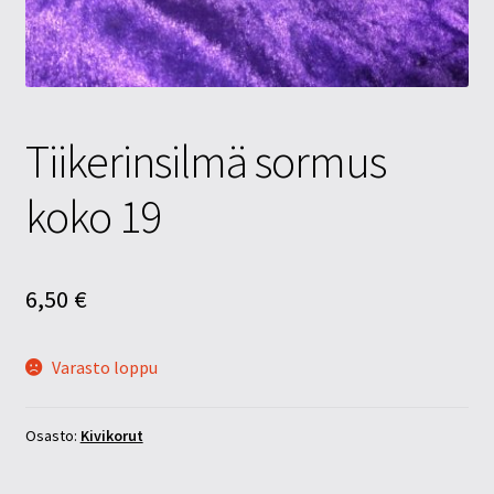
Tietosuojaseloste
Tuotteet
Yritysinfo
Tiikerinsilmä sormus
koko 19
6,50
€
Varasto loppu
Osasto:
Kivikorut