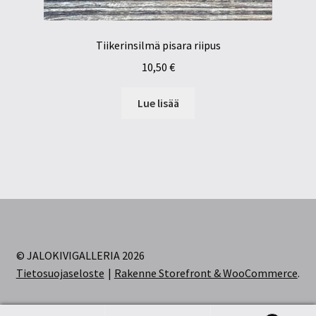
Tiikerinsilmä pisara riipus
10,50
€
Lue lisää
© JALOKIVIGALLERIA 2026
Tietosuojaseloste
Rakenne Storefront & WooCommerce
.