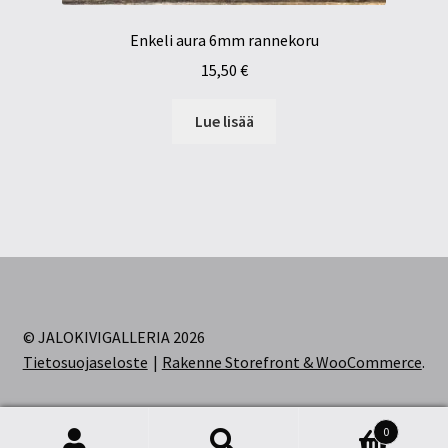
Enkeli aura 6mm rannekoru
15,50
€
Lue lisää
© JALOKIVIGALLERIA 2026
Tietosuojaseloste
Rakenne Storefront & WooCommerce
.
0