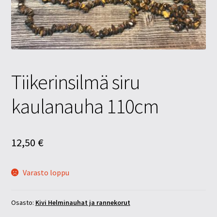
Tietosuojaseloste
Tuotteet
Yritysinfo
Tiikerinsilmä siru
kaulanauha 110cm
12,50
€
Varasto loppu
Osasto:
Kivi Helminauhat ja rannekorut