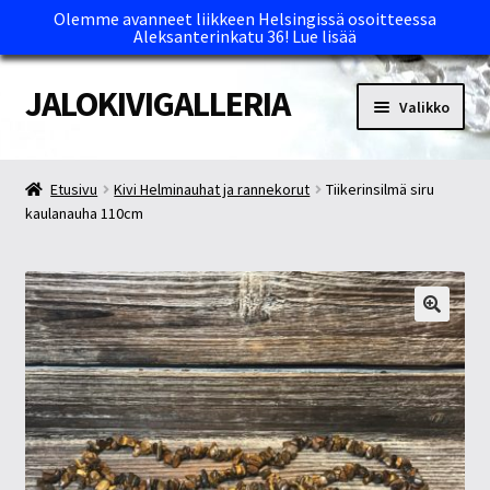
Olemme avanneet liikkeen Helsingissä osoitteessa
Aleksanterinkatu 36!
Lue lisää
JALOKIVIGALLERIA
Siirry
Siirry
Valikko
navigointiin
sisältöön
Etusivu
Etusivu
Kivi Helminauhat ja rannekorut
Tiikerinsilmä siru
kaulanauha 110cm
Kassa
Maksutavat ja Tärkeää tietää
Myymälät
Oma tili
Ostoskori