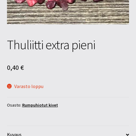
Tietosuojaseloste
Tuotteet
Yritysinfo
Thuliitti extra pieni
0,40
€
Varasto loppu
Osasto:
Rumpuhiotut kivet
Kuvaus