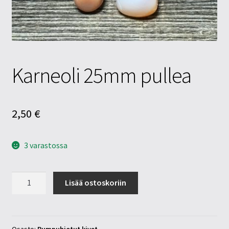
Tietosuojaseloste
Tuotteet
Yritysinfo
Karneoli 25mm pullea
2,50
€
3 varastossa
Karneoli
Lisää ostoskoriin
25mm
pullea
määrä