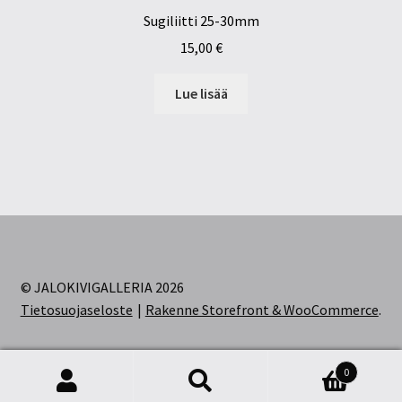
Sugiliitti 25-30mm
15,00
€
Lue lisää
© JALOKIVIGALLERIA 2026
Tietosuojaseloste
Rakenne Storefront & WooCommerce
.
0
Etsi:
Haku