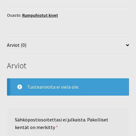
30mm
määrä
Osasto:
Rumpuhiotut kivet
Arviot (0)
Arviot
Tuotearvioita ei vielä ole.
Sähköpostiosoitettasi ei julkaista.
Pakolliset
kentät on merkitty
*