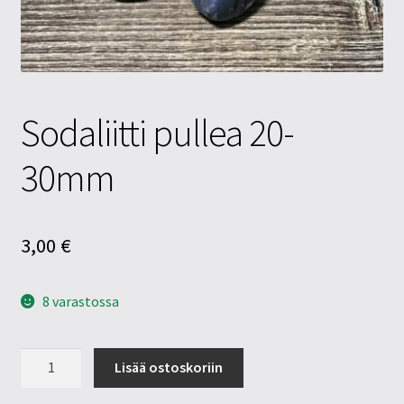
Tietosuojaseloste
Tuotteet
Yritysinfo
Sodaliitti pullea 20-
30mm
3,00
€
8 varastossa
Sodaliitti
Lisää ostoskoriin
pullea
20-