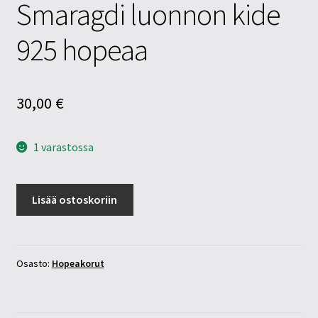
Smaragdi luonnon kide
925 hopeaa
30,00
€
1 varastossa
Smaragdi
Lisää ostoskoriin
luonnon
kide
925
hopeaa
Osasto:
Hopeakorut
määrä