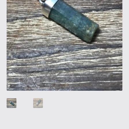
Tietosuojaseloste
Tuotteet
Yritysinfo