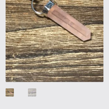
Tietosuojaseloste
Tuotteet
Yritysinfo