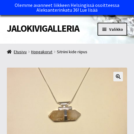
Olemme avanneet liikkeen Helsingissä osoitteessa
Aleksanterinkatu 36!
Lue lisää
JALOKIVIGALLERIA
Siirry
Siirry
Valikko
navigointiin
sisältöön
Etusivu
Etusivu
Hopeakorut
Sitriini kide riipus
Kassa
Maksutavat ja Tärkeää tietää
Myymälät
Oma tili
Ostoskori