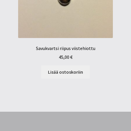
Savukvartsi riipus viistehiottu
45,00
€
Lisää ostoskoriin