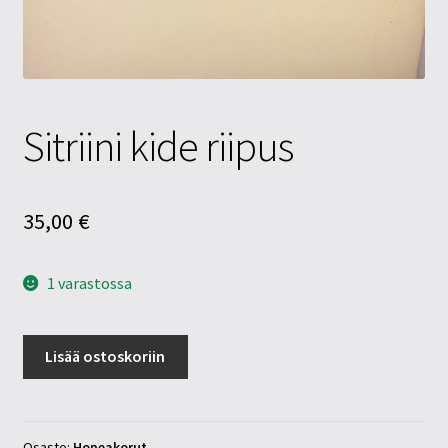
Tietosuojaseloste
Tuotteet
Yritysinfo
Sitriini kide riipus
35,00
€
1 varastossa
Sitriini
Lisää ostoskoriin
kide
riipus
määrä
Osasto:
Hopeakorut