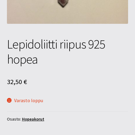
Tietosuojaseloste
Tuotteet
Yritysinfo
Lepidoliitti riipus 925
hopea
32,50
€
Varasto loppu
Osasto:
Hopeakorut