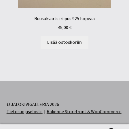
Ruusukvartsi riipus 925 hopeaa
45,00
€
Lisää ostoskoriin
© JALOKIVIGALLERIA 2026
Tietosuojaseloste
Rakenne Storefront & WooCommerce
.