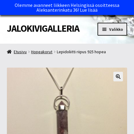
Olemme avanneet liikkeen Helsingissä osoitteessa
Aleksanterinkatu 36!
Lue lisää
JALOKIVIGALLERIA
Siirry
Siirry
Valikko
navigointiin
sisältöön
Etusivu
Etusivu
Hopeakorut
Lepidoliitti riipus 925 hopea
Kassa
Maksutavat ja Tärkeää tietää
Myymälät
Oma tili
Ostoskori