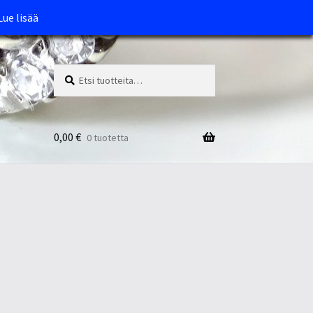
Lue lisää
Etsi:
Haku
0,00
€
0 tuotetta