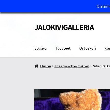
Olemme 
JALOKIVIGALLERIA
Siirry
Siirry
navigointiin
sisältöön
Etusivu
Tuotteet
Ostoskori
Ka
Etusivu
Kassa
Maksutavat ja Tärkeää tietää
M
Etusivu
Kiteet ja kokoelmakivet
Sitriini 9.1k