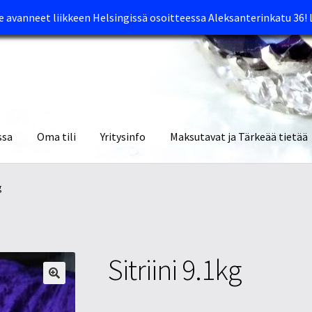
avanneet liikkeen Helsingissä osoitteessa Aleksanterinkatu 36!
ssa
Oma tili
Yritysinfo
Maksutavat ja Tärkeää tietää
yymälät
Oma tili
Ostoskori
Tietosuojaseloste
Tuotteet
Yritysinfo
g
Sitriini 9.1kg