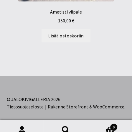
Ametisti viipale
150,00
€
Lisää ostoskoriin
© JALOKIVIGALLERIA 2026
Tietosuojaseloste
Rakenne Storefront & WooCommerce
.
0