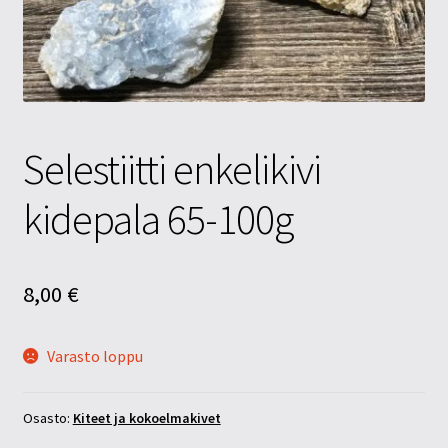
Tietosuojaseloste
Tuotteet
Yritysinfo
Selestiitti enkelikivi
kidepala 65-100g
8,00
€
Varasto loppu
Osasto:
Kiteet ja kokoelmakivet