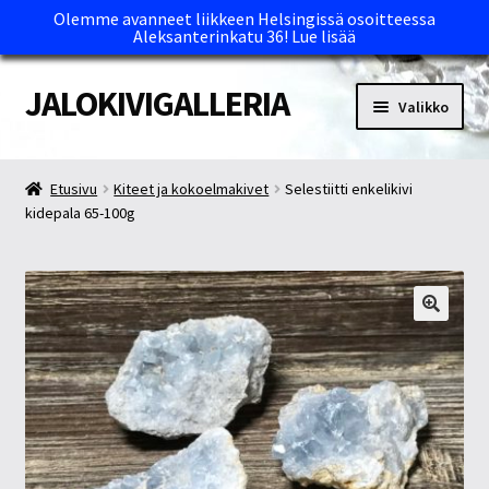
Olemme avanneet liikkeen Helsingissä osoitteessa
Aleksanterinkatu 36!
Lue lisää
JALOKIVIGALLERIA
Siirry
Siirry
Valikko
navigointiin
sisältöön
Etusivu
Etusivu
Kiteet ja kokoelmakivet
Selestiitti enkelikivi
kidepala 65-100g
Kassa
Maksutavat ja Tärkeää tietää
Myymälät
Oma tili
Ostoskori