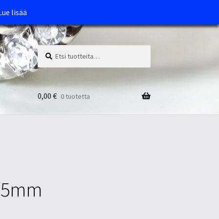
Lue lisää
Etsi:
Haku
0,00
€
0 tuotetta
-55mm