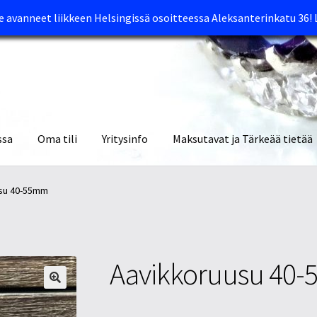
avanneet liikkeen Helsingissä osoitteessa Aleksanterinkatu 36!
ssa
Oma tili
Yritysinfo
Maksutavat ja Tärkeää tietää
yymälät
Oma tili
Ostoskori
Tietosuojaseloste
Tuotteet
Yritysinfo
su 40-55mm
Aavikkoruusu 40