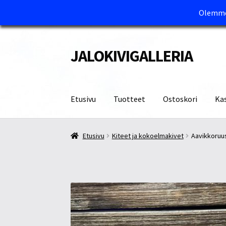
Olemme 
JALOKIVIGALLERIA
Siirry
Siirry
navigointiin
sisältöön
Etusivu
Tuotteet
Ostoskori
Ka
Etusivu
Kassa
Maksutavat ja Tärkeää tietää
M
Etusivu
Kiteet ja kokoelmakivet
Aavikkoruu