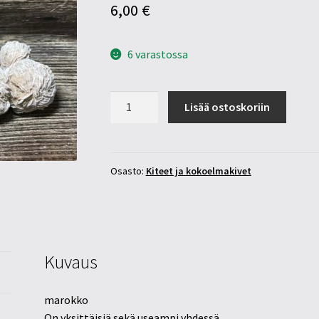
6,00
€
6 varastossa
Aavikkoruusu
Lisää ostoskoriin
40-
55mm
määrä
Osasto:
Kiteet ja kokoelmakivet
Kuvaus
marokko
On yksittäisiä sekä useampi yhdessä,