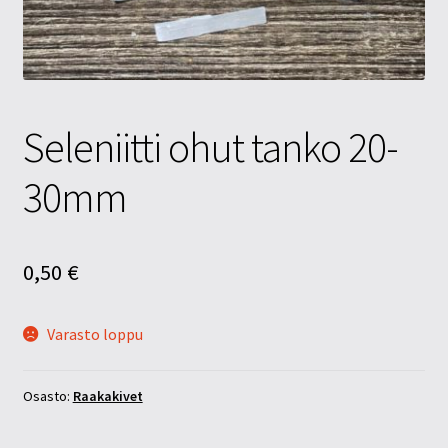
Tietosuojaseloste
Tuotteet
Yritysinfo
Seleniitti ohut tanko 20-
30mm
0,50
€
Varasto loppu
Osasto:
Raakakivet