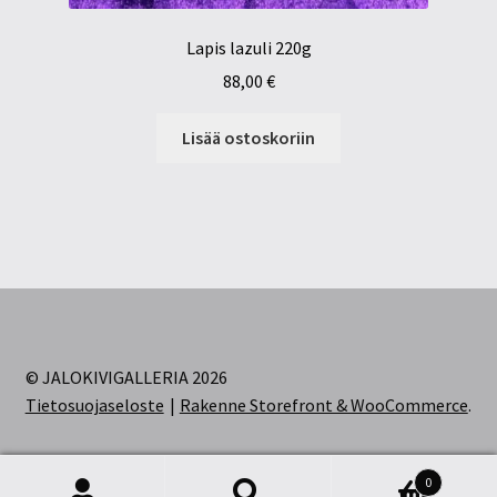
Lapis lazuli 220g
88,00
€
Lisää ostoskoriin
© JALOKIVIGALLERIA 2026
Tietosuojaseloste
Rakenne Storefront & WooCommerce
.
0