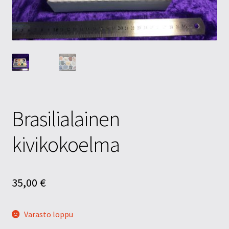
Tietosuojaseloste
Tuotteet
Yritysinfo
Brasilialainen
kivikokoelma
35,00
€
Varasto loppu