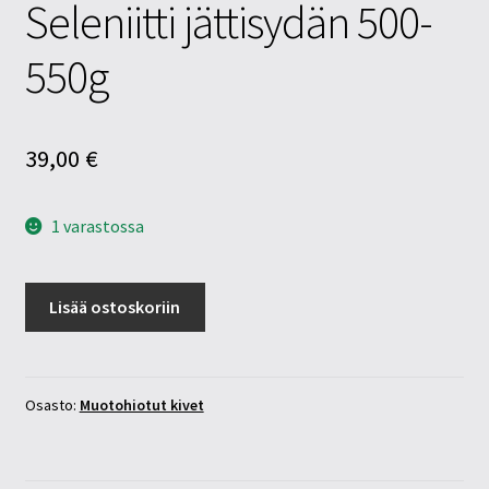
Seleniitti jättisydän 500-
550g
39,00
€
1 varastossa
Seleniitti
Lisää ostoskoriin
jättisydän
500-
550g
määrä
Osasto:
Muotohiotut kivet