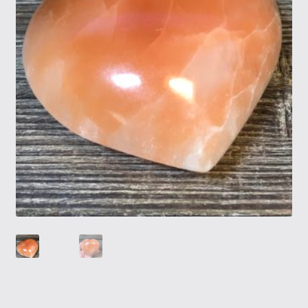
Tietosuojaseloste
Tuotteet
Yritysinfo