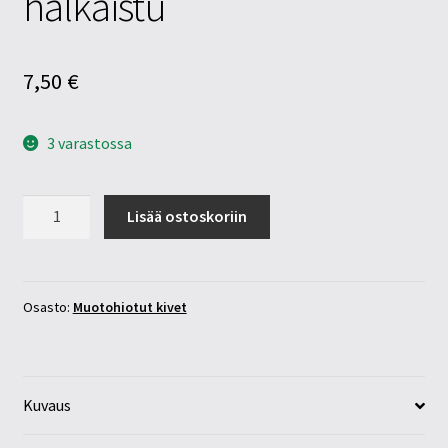
halkaistu
7,50
€
3 varastossa
Atsuriitti
Lisää ostoskoriin
malakiitti
donitsi
halkaistu
määrä
Osasto:
Muotohiotut kivet
Kuvaus