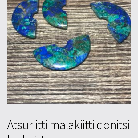
Tietosuojaseloste
Tuotteet
Yritysinfo
Atsuriitti malakiitti donitsi