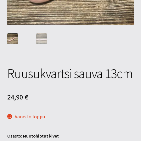
Tietosuojaseloste
Tuotteet
Yritysinfo
Ruusukvartsi sauva 13cm
24,90
€
Varasto loppu
Osasto:
Muotohiotut kivet