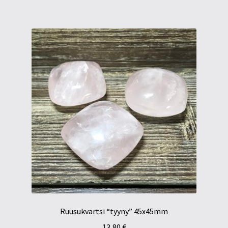
Ruusukvartsi “tyyny” 45x45mm
13,80
€