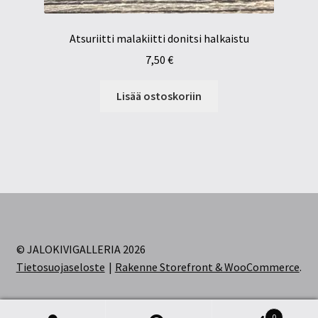
Atsuriitti malakiitti donitsi halkaistu
7,50
€
Lisää ostoskoriin
© JALOKIVIGALLERIA 2026
Tietosuojaseloste
Rakenne Storefront & WooCommerce
.
0