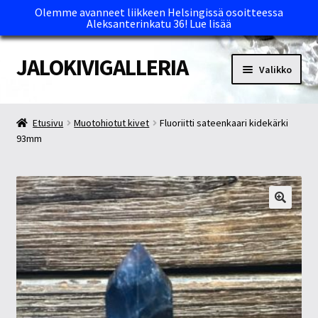
Olemme avanneet liikkeen Helsingissä osoitteessa
Aleksanterinkatu 36!
Lue lisää
JALOKIVIGALLERIA
Siirry
Siirry
Valikko
navigointiin
sisältöön
Etusivu
Etusivu
Muotohiotut kivet
Fluoriitti sateenkaari kidekärki
93mm
Kassa
Maksutavat ja Tärkeää tietää
Myymälät
Oma tili
Ostoskori