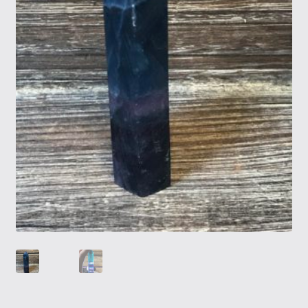
Tietosuojaseloste
Tuotteet
Yritysinfo