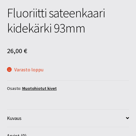
Fluoriitti sateenkaari
kidekärki 93mm
26,00
€
Varasto loppu
Osasto:
Muotohiotut kivet
Kuvaus
Arviot (0)