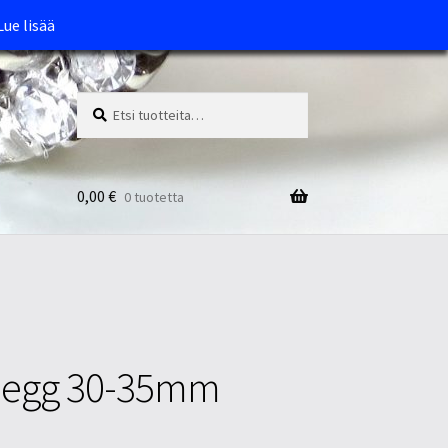
Lue lisää
Etsi:
Haku
0,00
€
0 tuotetta
 egg 30-35mm