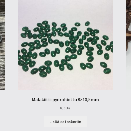
Malakiitti pyöröhiottu 8×10,5mm
8,50
€
Lisää ostoskoriin