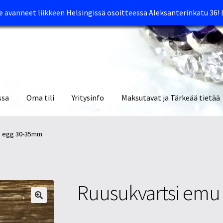
avanneet liikkeen Helsingissä osoitteessa Aleksanterinkatu 36!
ssa
Oma tili
Yritysinfo
Maksutavat ja Tärkeää tietää
yymälät
Oma tili
Ostoskori
Tietosuojaseloste
Tuotteet
Yritysinfo
u egg 30-35mm
Ruusukvartsi emu