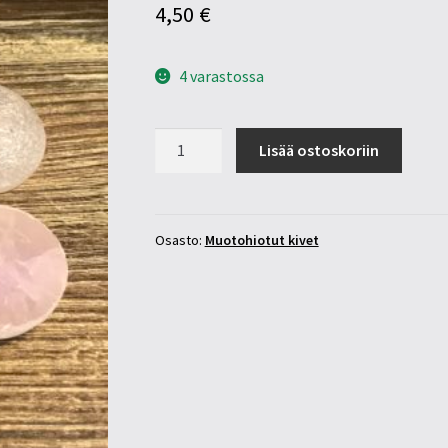
4,50
€
4 varastossa
Ruusukvartsi
Lisää ostoskoriin
emu
egg
30-
35mm
Osasto:
Muotohiotut kivet
määrä