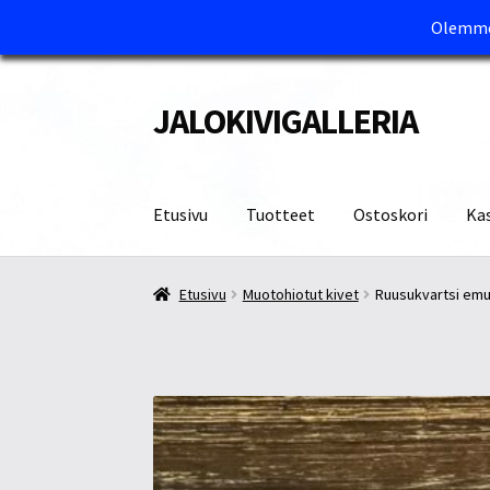
Olemme 
JALOKIVIGALLERIA
Siirry
Siirry
navigointiin
sisältöön
Etusivu
Tuotteet
Ostoskori
Ka
Etusivu
Kassa
Maksutavat ja Tärkeää tietää
M
Etusivu
Muotohiotut kivet
Ruusukvartsi em