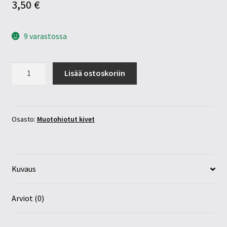
3,50
€
9 varastossa
Ruusukvartsi
Lisää ostoskoriin
8x10mm
määrä
Osasto:
Muotohiotut kivet
Kuvaus
Arviot (0)