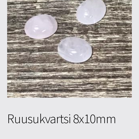
Tietosuojaseloste
Tuotteet
Yritysinfo
Ruusukvartsi 8x10mm