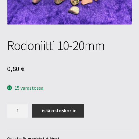
Tietosuojaseloste
Tuotteet
Yritysinfo
Rodoniitti 10-20mm
0,80
€
15 varastossa
Rodoniitti
Lisää ostoskoriin
10-
20mm
määrä
Osasto:
Rumpuhiotut kivet