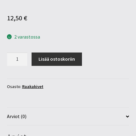
12,50
€
2 varastossa
Rodokrosiitti
Lisää ostoskoriin
raakapala
30-
35mm
määrä
Osasto:
Raakakivet
Arviot (0)