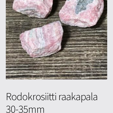
Tietosuojaseloste
Tuotteet
Yritysinfo
Rodokrosiitti raakapala
30-35mm