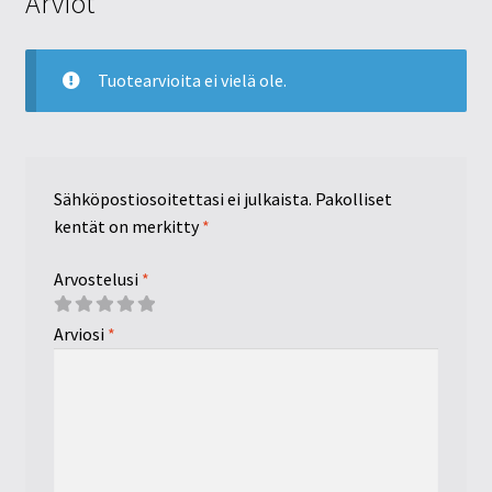
Arviot
Tuotearvioita ei vielä ole.
Sähköpostiosoitettasi ei julkaista.
Pakolliset
kentät on merkitty
*
Arvostelusi
*
Arviosi
*