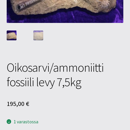
Tietosuojaseloste
Tuotteet
Yritysinfo
Oikosarvi/ammoniitti
fossiili levy 7,5kg
195,00
€
1 varastossa