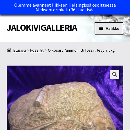
Olemme avanneet liikkeen Helsingissä osoitteessa
Aleksanterinkatu 36!
Lue lisää
JALOKIVIGALLERIA
Siirry
Siirry
Valikko
navigointiin
sisältöön
Etusivu
Etusivu
Fossiilit
Oikosarvi/ammoniitti fossiili levy 7,5kg
Kassa
Maksutavat ja Tärkeää tietää
Myymälät
Oma tili
Ostoskori