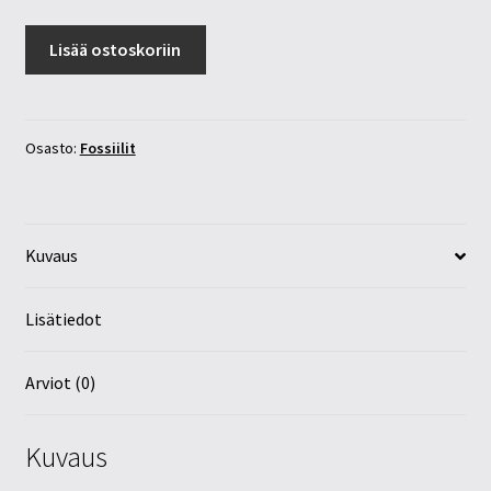
Oikosarvi/ammoniitti
Lisää ostoskoriin
fossiili
levy
7,5kg
määrä
Osasto:
Fossiilit
Kuvaus
Lisätiedot
Arviot (0)
Kuvaus