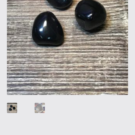
Tietosuojaseloste
Tuotteet
Yritysinfo