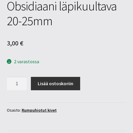
Obsidiaani läpikuultava
20-25mm
3,00
€
2 varastossa
Obsidiaani
Lisää ostoskoriin
läpikuultava
20-
25mm
määrä
Osasto:
Rumpuhiotut kivet