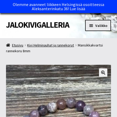
Olemme avanneet liikkeen Helsingissä osoitteessa
Aleksanterinkatu 36!
Lue lisää
JALOKIVIGALLERIA
Siirry
Siirry
Valikko
navigointiin
sisältöön
Etusivu
Etusivu
Kivi Helminauhat ja rannekorut
Mansikkakvartsi
rannekoru 8mm
Kassa
Maksutavat ja Tärkeää tietää
Myymälät
Oma tili
Ostoskori