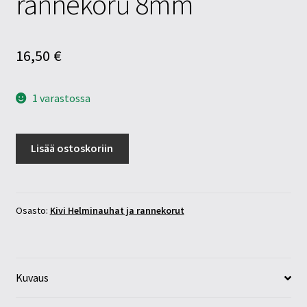
rannekoru 8mm
16,50
€
1 varastossa
Mansikkakvartsi
Lisää ostoskoriin
rannekoru
8mm
määrä
Osasto:
Kivi Helminauhat ja rannekorut
Kuvaus