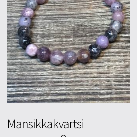
Tietosuojaseloste
Tuotteet
Yritysinfo
Mansikkakvartsi