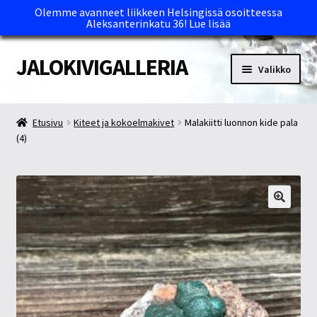
Olemme avanneet liikkeen Helsingissä osoitteessa
Aleksanterinkatu 36!
Lue lisää
JALOKIVIGALLERIA
Siirry
Siirry
Valikko
navigointiin
sisältöön
Etusivu
Etusivu
Kiteet ja kokoelmakivet
Malakiitti luonnon kide pala
(4)
Kassa
Maksutavat ja Tärkeää tietää
Myymälät
Oma tili
Ostoskori