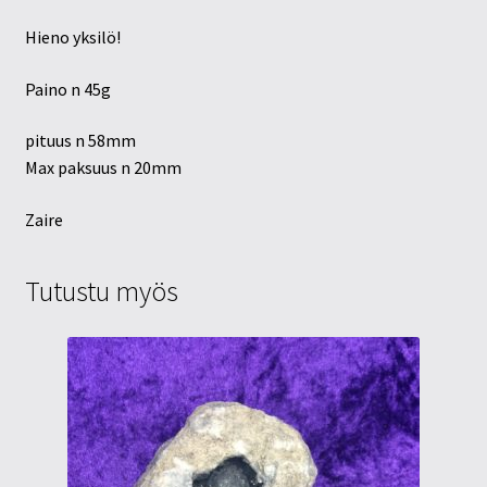
Hieno yksilö!
Paino n 45g
pituus n 58mm
Max paksuus n 20mm
Zaire
Tutustu myös