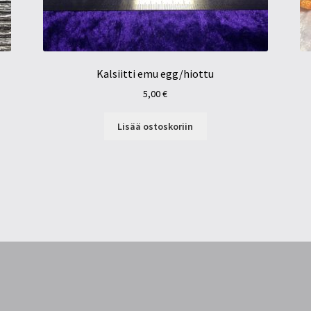
Kalsiitti emu egg/hiottu
5,00
€
Lisää ostoskoriin