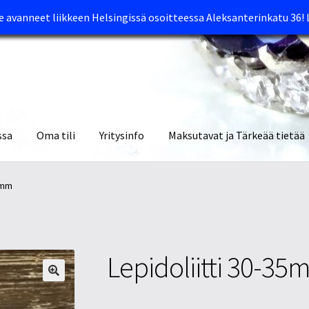
avanneet liikkeen Helsingissä osoitteessa Aleksanterinkatu 36!
ssa
Oma tili
Yritysinfo
Maksutavat ja Tärkeää tietää
yymälät
Oma tili
Ostoskori
Tietosuojaseloste
Tuotteet
Yritysinfo
5mm
Lepidoliitti 30-3