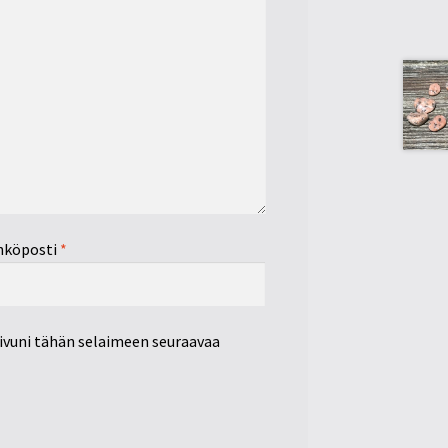
hköposti
*
sivuni tähän selaimeen seuraavaa