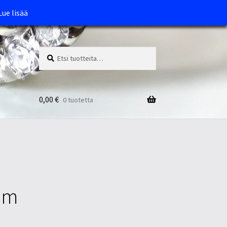
Lue lisää
Etsi:
Haku
0,00
€
0 tuotetta
5mm