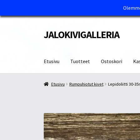
Olemme 
JALOKIVIGALLERIA
Siirry
Siirry
navigointiin
sisältöön
Etusivu
Tuotteet
Ostoskori
Ka
Etusivu
Kassa
Maksutavat ja Tärkeää tietää
M
Etusivu
Rumpuhiotut kivet
Lepidoliitti 30-3