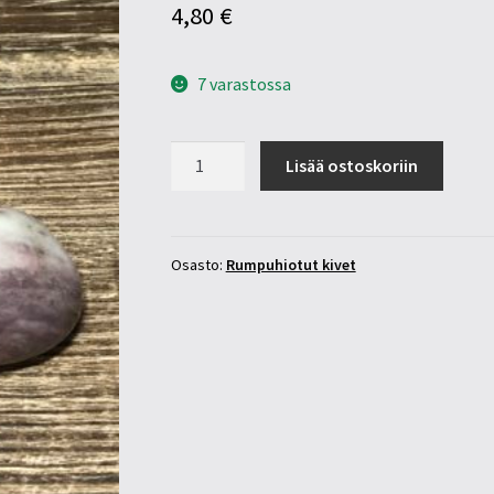
4,80
€
7 varastossa
Lepidoliitti
Lisää ostoskoriin
30-
35mm
määrä
Osasto:
Rumpuhiotut kivet