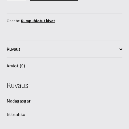
taskukivi
45-
60mm
Osasto:
Rumpuhiotut kivet
määrä
Kuvaus
Arviot (0)
Kuvaus
Madagasgar
litteähkö