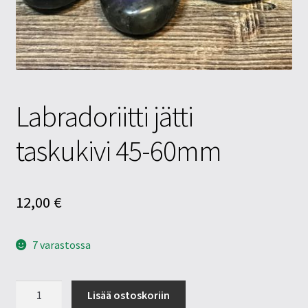
Tietosuojaseloste
Tuotteet
Yritysinfo
Labradoriitti jätti
taskukivi 45-60mm
12,00
€
7 varastossa
Labradoriitti
Lisää ostoskoriin
jätti