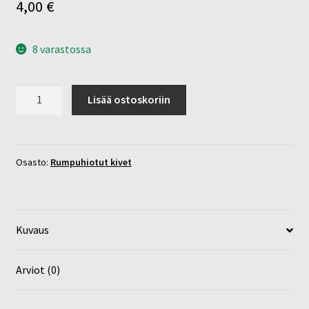
4,00
€
8 varastossa
Aragoniitti
Lisää ostoskoriin
30-
40mm
määrä
Osasto:
Rumpuhiotut kivet
Kuvaus
Arviot (0)