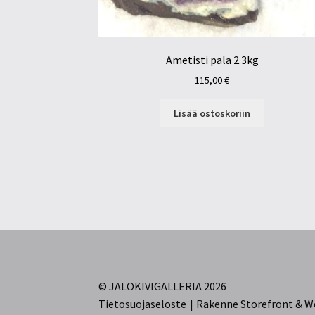
Ametisti pala 2.3kg
115,00
€
Lisää ostoskoriin
© JALOKIVIGALLERIA 2026
Tietosuojaseloste
Rakenne Storefront &