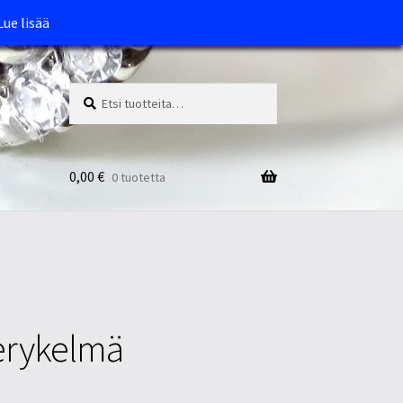
Lue lisää
Etsi:
Haku
0,00
€
0 tuotetta
derykelmä