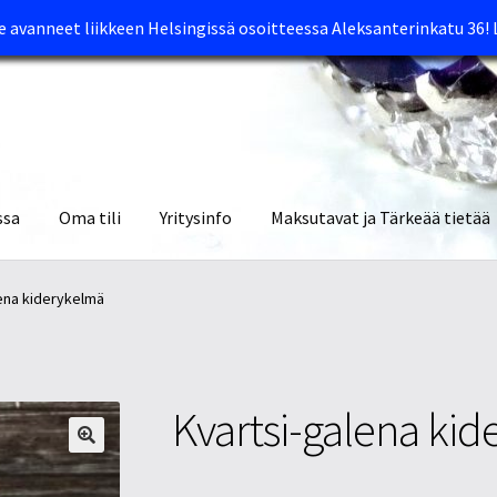
avanneet liikkeen Helsingissä osoitteessa Aleksanterinkatu 36!
ssa
Oma tili
Yritysinfo
Maksutavat ja Tärkeää tietää
yymälät
Oma tili
Ostoskori
Tietosuojaseloste
Tuotteet
Yritysinfo
ena kiderykelmä
Kvartsi-galena ki