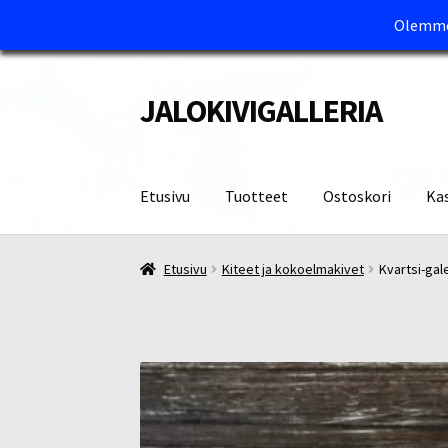
Olemme 
JALOKIVIGALLERIA
Siirry
Siirry
navigointiin
sisältöön
Etusivu
Tuotteet
Ostoskori
Ka
Etusivu
Kassa
Maksutavat ja Tärkeää tietää
M
Etusivu
Kiteet ja kokoelmakivet
Kvartsi-gal