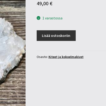
49,00
€
1 varastossa
Kvartsi-
Lisää ostoskoriin
galena
kiderykelmä
määrä
Osasto:
Kiteet ja kokoelmakivet