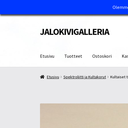
Olemme 
JALOKIVIGALLERIA
Siirry
Siirry
navigointiin
sisältöön
Etusivu
Tuotteet
Ostoskori
Ka
Etusivu
Kassa
Maksutavat ja Tärkeää tietää
M
Etusivu
Spektroliitti ja Kultakorut
Kultaiset 