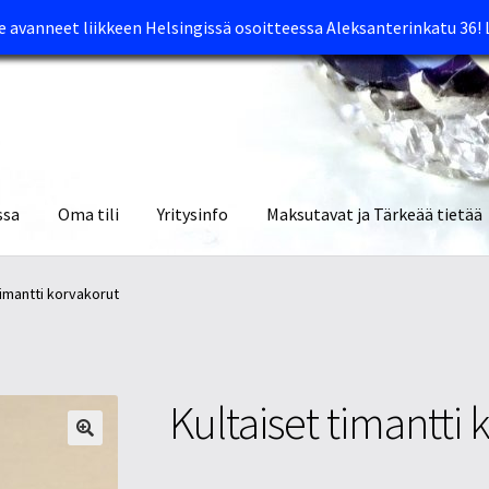
avanneet liikkeen Helsingissä osoitteessa Aleksanterinkatu 36!
ssa
Oma tili
Yritysinfo
Maksutavat ja Tärkeää tietää
yymälät
Oma tili
Ostoskori
Tietosuojaseloste
Tuotteet
Yritysinfo
timantti korvakorut
Kultaiset timantti