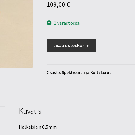
109,00
€
1 varastossa
Kultaiset
Lisää ostoskoriin
timantti
korvakorut
määrä
Osasto:
Spektroliitti ja Kultakorut
Kuvaus
Halkaisia n 6,5mm