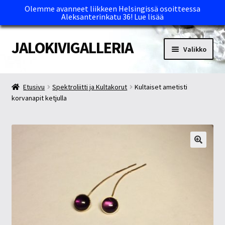
Olemme avanneet liikkeen Helsingissä osoitteessa
Aleksanterinkatu 36!
Lue lisää
JALOKIVIGALLERIA
Siirry
Siirry
Valikko
navigointiin
sisältöön
Etusivu
Etusivu
Spektroliitti ja Kultakorut
Kultaiset ametisti
korvanapit ketjulla
Kassa
Maksutavat ja Tärkeää tietää
Myymälät
Oma tili
Ostoskori