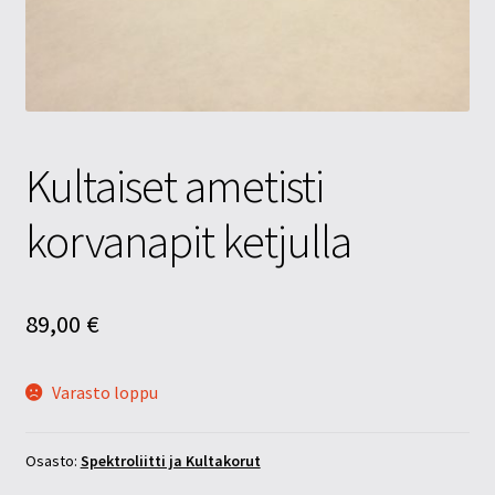
Tietosuojaseloste
Tuotteet
Yritysinfo
Kultaiset ametisti
korvanapit ketjulla
89,00
€
Varasto loppu
Osasto:
Spektroliitti ja Kultakorut