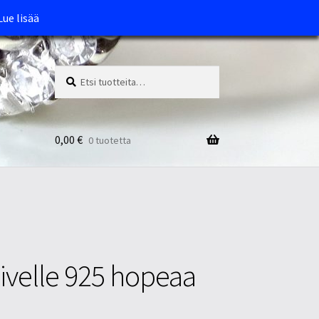
Lue lisää
Etsi:
Haku
0,00
€
0 tuotetta
velle 925 hopeaa