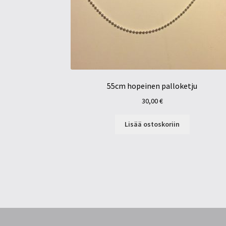
55cm hopeinen palloketju
30,00
€
Lisää ostoskoriin