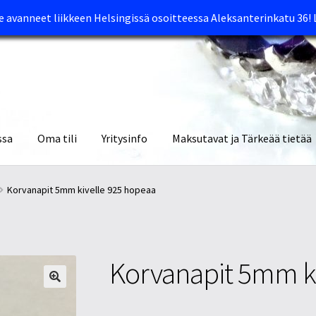
avanneet liikkeen Helsingissä osoitteessa Aleksanterinkatu 36!
ssa
Oma tili
Yritysinfo
Maksutavat ja Tärkeää tietää
yymälät
Oma tili
Ostoskori
Tietosuojaseloste
Tuotteet
Yritysinfo
Korvanapit 5mm kivelle 925 hopeaa
Korvanapit 5mm ki