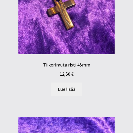
Tiikerirauta risti 45mm
12,50
€
Lue lisää