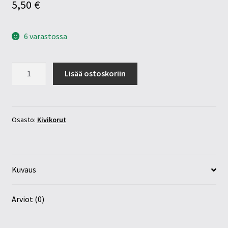
5,50
€
6 varastossa
Kordieriitti
Lisää ostoskoriin
riipus
määrä
Osasto:
Kivikorut
Kuvaus
Arviot (0)