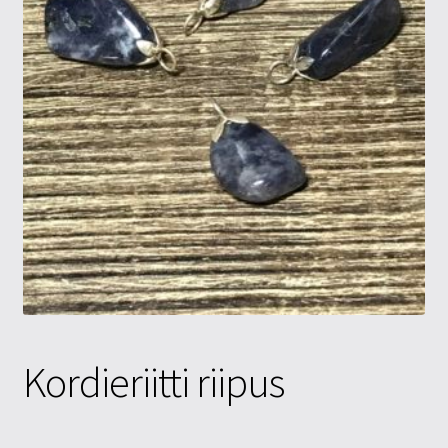
Tietosuojaseloste
Tuotteet
Yritysinfo
Kordieriitti riipus