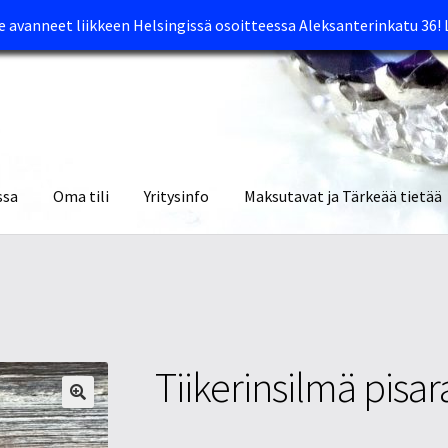
avanneet liikkeen Helsingissä osoitteessa Aleksanterinkatu 36!
ssa
Oma tili
Yritysinfo
Maksutavat ja Tärkeää tietää
yymälät
Oma tili
Ostoskori
Tietosuojaseloste
Tuotteet
Yritysinfo
Tiikerinsilmä pisar