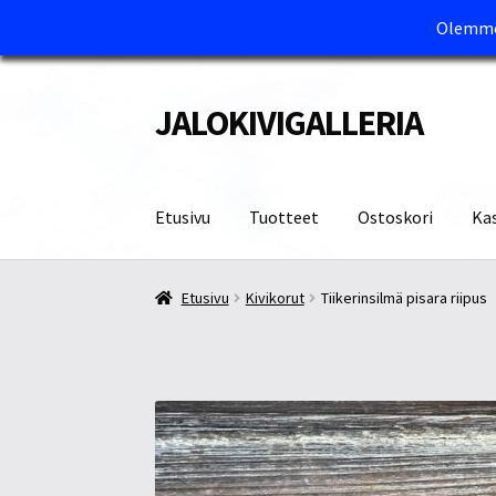
Olemme 
JALOKIVIGALLERIA
Siirry
Siirry
navigointiin
sisältöön
Etusivu
Tuotteet
Ostoskori
Ka
Etusivu
Kassa
Maksutavat ja Tärkeää tietää
M
Etusivu
Kivikorut
Tiikerinsilmä pisara riipus