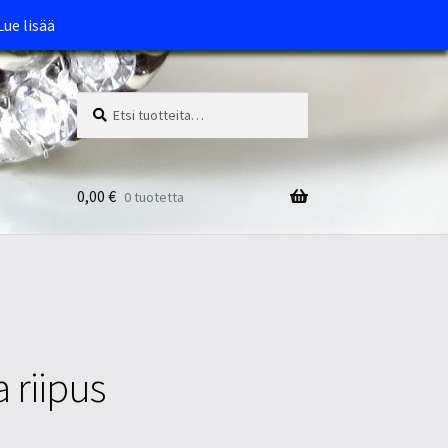
Lue lisää
Etsi:
Haku
0,00
€
0 tuotetta
a riipus