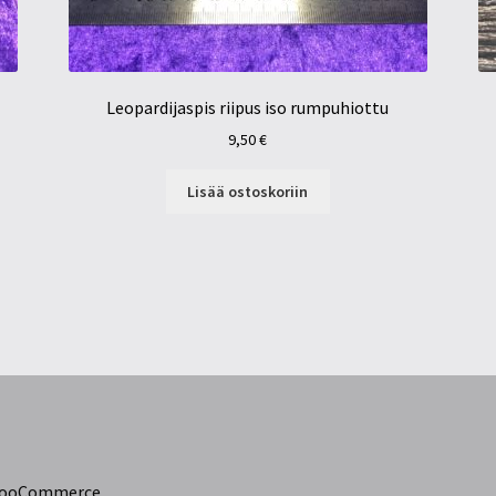
Leopardijaspis riipus iso rumpuhiottu
9,50
€
Lisää ostoskoriin
 WooCommerce
.