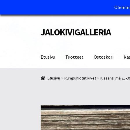
Olemme 
JALOKIVIGALLERIA
Siirry
Siirry
navigointiin
sisältöön
Etusivu
Tuotteet
Ostoskori
Ka
Etusivu
Kassa
Maksutavat ja Tärkeää tietää
M
Etusivu
Rumpuhiotut kivet
Kissansilmä 25-