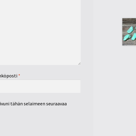
hköposti
*
sivuni tähän selaimeen seuraavaa