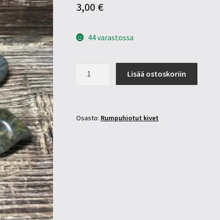
3,00
€
44 varastossa
Kissansilmä
Lisää ostoskoriin
25-
30mm
määrä
Osasto:
Rumpuhiotut kivet