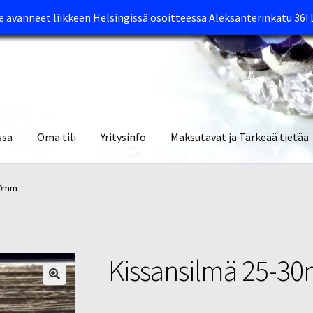
avanneet liikkeen Helsingissä osoitteessa Aleksanterinkatu 36!
ssa
Oma tili
Yritysinfo
Maksutavat ja Tärkeää tietää
yymälät
Oma tili
Ostoskori
Tietosuojaseloste
Tuotteet
Yritysinfo
30mm
Kissansilmä 25-3