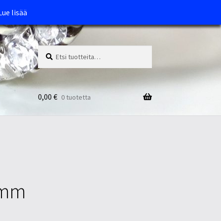
Lue lisää
Etsi:
Haku
0,00
€
0 tuotetta
0mm