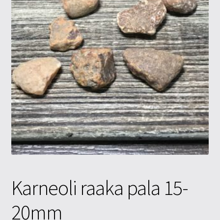
Tietosuojaseloste
Tuotteet
Yritysinfo
Karneoli raaka pala 15-
20mm