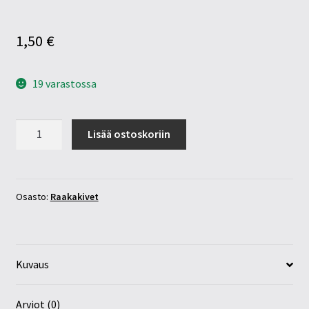
1,50
€
19 varastossa
Karneoli
Lisää ostoskoriin
raaka
pala
15-
20mm
Osasto:
Raakakivet
määrä
Kuvaus
Arviot (0)