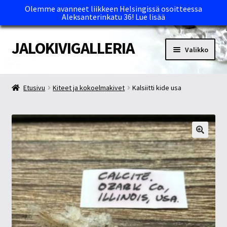
Olemme avanneet liikkeen Helsingissä osoitteessa
Aleksanterinkatu 36!
Lue lisää
JALOKIVIGALLERIA
Siirry
Siirry
Valikko
navigointiin
sisältöön
Etusivu
Etusivu
Kiteet ja kokoelmakivet
Kalsiitti kide usa
Kassa
Maksutavat ja Tärkeää tietää
Myymälät
Oma tili
Ostoskori