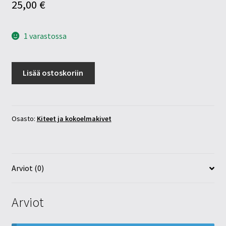
25,00
€
1 varastossa
Kalsiitti
Lisää ostoskoriin
kide
usa
määrä
Osasto:
Kiteet ja kokoelmakivet
Arviot (0)
Arviot