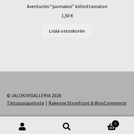
Aventuriini “juomakivi” kiilloittamaton
1,50
€
Lisää ostoskoriin
© JALOKIVIGALLERIA 2026
Tietosuojaseloste
Rakenne Storefront & WooCommerce
.
0
Etsi:
Haku