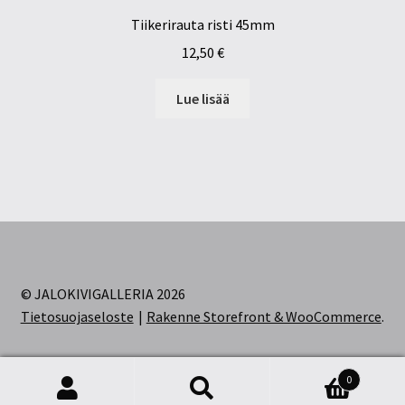
Tiikerirauta risti 45mm
12,50
€
Lue lisää
© JALOKIVIGALLERIA 2026
Tietosuojaseloste
Rakenne Storefront & WooCommerce
.
0
Etsi:
Haku