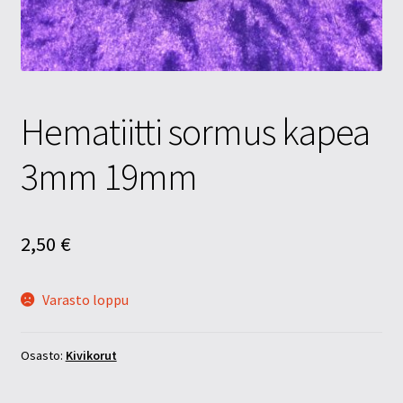
Tietosuojaseloste
Tuotteet
Yritysinfo
Hematiitti sormus kapea
3mm 19mm
2,50
€
Varasto loppu
Osasto:
Kivikorut