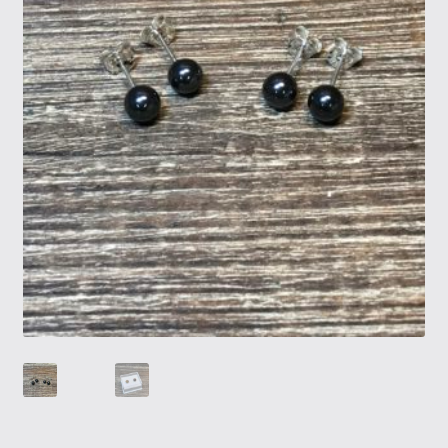
Tietosuojaseloste
Tuotteet
Yritysinfo