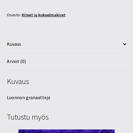
35mm
määrä
Osasto:
Kiteet ja kokoelmakivet
Kuvaus
Arviot (0)
Kuvaus
Luonnon granaatteja
Tutustu myös