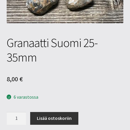
Tietosuojaseloste
Tuotteet
Yritysinfo
Granaatti Suomi 25-
35mm
8,00
€
6 varastossa
Granaatti
Lisää ostoskoriin
Suomi
25-