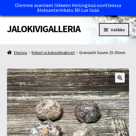
Olemme avanneet liikkeen Helsingissä osoitteessa
Aleksanterinkatu 36!
Lue lisää
JALOKIVIGALLERIA
Siirry
Siirry
Valikko
navigointiin
sisältöön
Etusivu
Etusivu
Kiteet ja kokoelmakivet
Granaatti Suomi 25-35mm
Kassa
Maksutavat ja Tärkeää tietää
Myymälät
Oma tili
Ostoskori