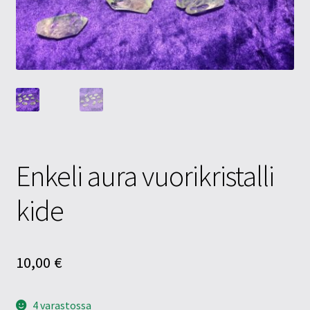
Tietosuojaseloste
Tuotteet
Yritysinfo
Enkeli aura vuorikristalli
kide
10,00
€
4 varastossa