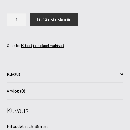
Enkeli
Lisää ostoskoriin
aura
vuorikristalli
kide
määrä
Osasto:
Kiteet ja kokoelmakivet
Kuvaus
Arviot (0)
Kuvaus
Pituudet n 25-35mm