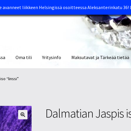
avanneet liikkeen Helsingissä osoitteessa Aleksanterinkatu 36!
ssa
Oma tili
Yritysinfo
Maksutavat ja Tärkeää tietää
yymälät
Oma tili
Ostoskori
Tietosuojaseloste
Tuotteet
Yritysinfo
iso “linssi”
Dalmatian Jaspis is