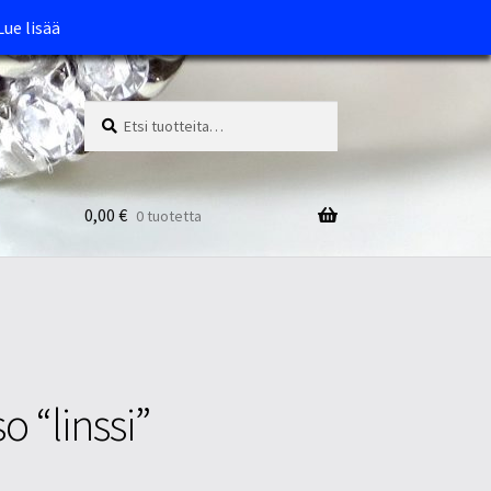
Lue lisää
Etsi:
Haku
0,00
€
0 tuotetta
o “linssi”