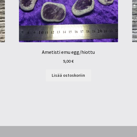
Ametisti emu egg/hiottu
9,00
€
Lisää ostoskoriin