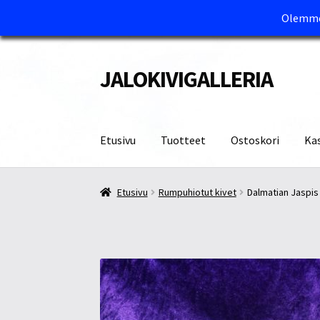
Olemme 
JALOKIVIGALLERIA
Siirry
Siirry
navigointiin
sisältöön
Etusivu
Tuotteet
Ostoskori
Ka
Etusivu
Kassa
Maksutavat ja Tärkeää tietää
M
Etusivu
Rumpuhiotut kivet
Dalmatian Jaspis 