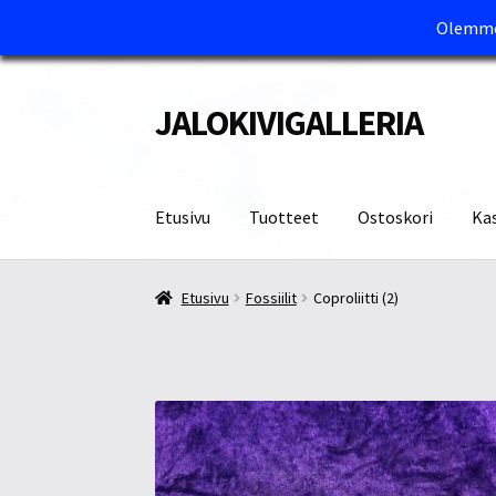
Olemme 
JALOKIVIGALLERIA
Siirry
Siirry
navigointiin
sisältöön
Etusivu
Tuotteet
Ostoskori
Ka
Etusivu
Kassa
Maksutavat ja Tärkeää tietää
M
Etusivu
Fossiilit
Coproliitti (2)