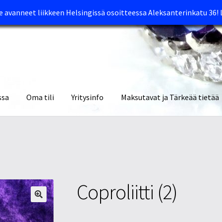
avanneet liikkeen Helsingissä osoitteessa Aleksanterinkatu 36!
ssa
Oma tili
Yritysinfo
Maksutavat ja Tärkeää tietää
yymälät
Oma tili
Ostoskori
Tietosuojaseloste
Tuotteet
Yritysinfo
Coproliitti (2)