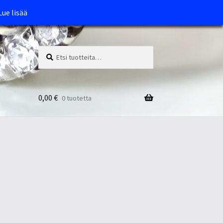
Lue lisää
Etsi:
Haku
0,00
€
0 tuotetta