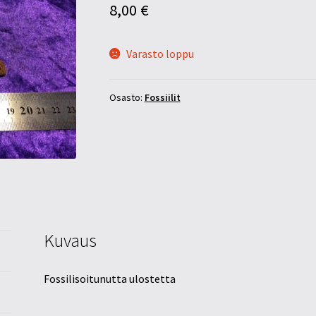
8,00
€
Varasto loppu
Osasto:
Fossiilit
Kuvaus
Fossilisoitunutta ulostetta