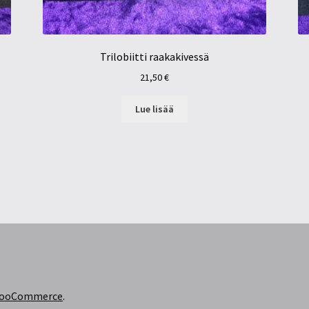
Trilobiitti raakakivessä
21,50
€
Lue lisää
 WooCommerce
.